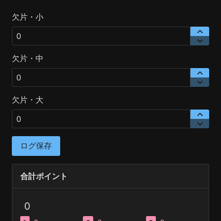
欠片・小
欠片・中
欠片・大
ログ保存
合計ポイント
0