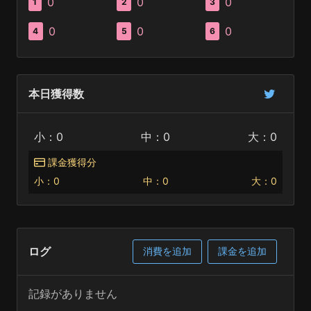
0
0
0
1
2
3
0
0
0
4
5
6
本日獲得数
小：0
中：0
大：0
課金獲得分
小：0
中：0
大：0
ログ
消費を追加
課金を追加
記録がありません